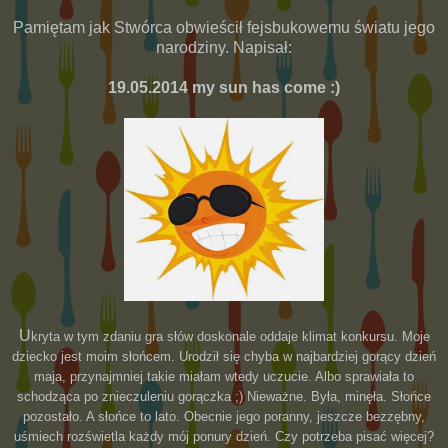
Pamiętam jak Stwórca obwieścił fejsbukowemu światu jego
narodziny. Napisał:
19.05.2014 my sun has come :)
U
kryta w tym zdaniu gra słów doskonale oddaje klimat konkursu. Moje
dziecko jest moim słońcem. Urodził się chyba w najbardziej gorący dzień
maja, przynajmniej takie miałam wtedy uczucie. Albo sprawiała to
schodząca po znieczuleniu gorączka ;) Nieważne. Była, minęła. Słońce
pozostało. A słońce to lato. Obecnie jego poranny, jeszcze bezzębny,
uśmiech rozświetla każdy mój ponury dzień. Czy potrzeba pisać więcej?