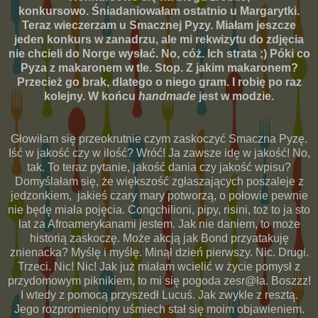
konkursowo. Śniadaniowałam ostatnio u Margarytki.
Teraz wieczerzam u Smacznej Pyzy. Miałam jeszcze
jeden konkurs w zanadrzu, ale mi rekwizytu do zdjęcia
nie chcieli do Norge wysłać. No, cóż. Ich strata ;) Póki co
Pyza z makaronem w tle. Stop. Z jakim makaronem?
Przecież go brak, dlatego o niego gram. I robię po raz
kolejny. W końcu
handmade
jest w modzie.
Głowiłam się przeokrutnie czym zaskoczyć Smaczna Pyzę.
Iść w jakość czy w ilość? Wróć! Ja zawsze idę w jakość! No,
tak. To teraz pytanie, jakość dania czy jakość wpisu?
Domyślałam się, że większość zgłaszających poszaleje z
jedzonkiem, jakieś czary mary potworzą, o połowie pewnie
nie będę miała pojęcia. Congchilioni, pipy, risini, toż to ja sto
lat za Afroamerykanami jestem. Jak nie daniem, to może
historią zaskoczę. Może akcją jak Bond przyatakuję
znienacka? Myślę i myślę. Minął dzień pierwszy. Nic. Drugi.
Trzeci. Nic! Nic! Jak już miałam wcielić w życie pomysł z
przydomowym piknikiem, to mi się pogoda zesr@ła. Boszzz!
I wtedy z pomocą przyszedł Lucuś. Jak zwykle z resztą.
Jego rozpromieniony uśmiech stał się moim objawieniem.