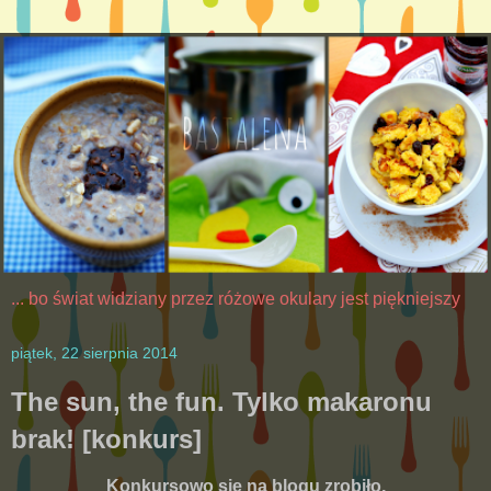
... bo świat widziany przez różowe okulary jest piękniejszy
piątek, 22 sierpnia 2014
The sun, the fun. Tylko makaronu
brak! [konkurs]
Konkursowo się na blogu zrobiło,