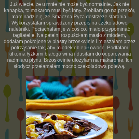
Już wiecie, że u mnie nie może być normalnie. Jak nie
kanapka, to makaron musi być inny. Zrobiłam go na przekór,
mam nadzieję, że Smaczna Pyza dostrzeże starania.
Wykorzystałam sprawdzony przepis na czekoladowe
naleśniki. Pociachałam je w coś co, miało przypominać
tagliatelle. Na patelni rozpuściłam masło z miodem,
dodałam pokrojone w plastry brzoskwinie i mieszałam przez
potrząsanie tak, aby miodek oblepił owoce. Podlałam
kilkoma łyżkami białego wina i dusiłam do odparowania
nadmiaru płynu. Brzoskwinie ułożyłam na makaronie. Ich
słodycz przełamałam mocno czekoladową polewą.